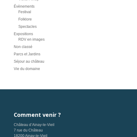
Évènements
Festival
Folklore
Spectacles
Expositions
RDV en images
Non classé
Parcs et Jardins
Séjour au château
Vie du domaine
Comment venir ?
Château d’Ainay-le-Vieil
7 rue du Château
18200 Ainay-le-Vieil