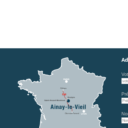
Ad
Vot
Pr
No