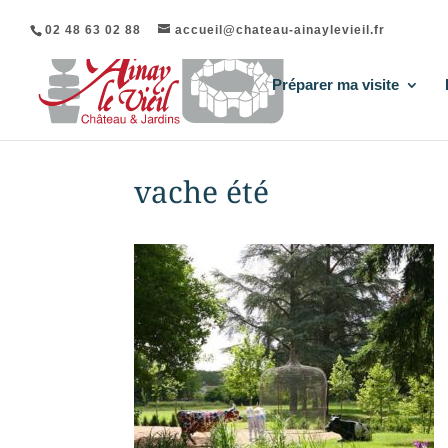
02 48 63 02 88
accueil@chateau-ainaylevieil.fr
Préparer ma visite
vache été