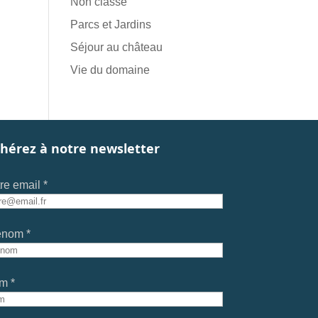
Non classé
Parcs et Jardins
Séjour au château
Vie du domaine
hérez à notre newsletter
re email *
énom *
m *