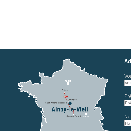
Ad
Vot
Pr
No