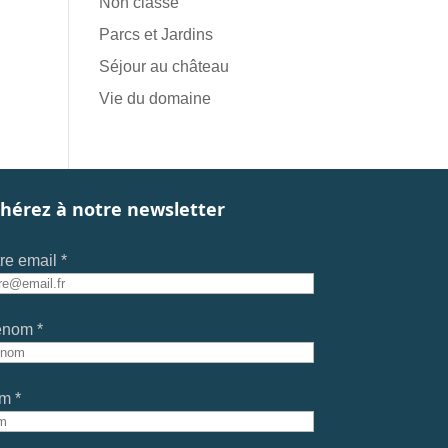
Non classé
Parcs et Jardins
Séjour au château
Vie du domaine
hérez à notre newsletter
re email *
énom *
m *