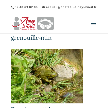
02 48 63 02 88
accueil@chateau-ainaylevieil.fr
grenouille-min