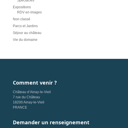
Spectacles
Expositions
RDV en images
Non classé
Parcs et Jardins
Séjour au château
Vie du domaine
Comment venir ?
Château d’Ainay-le-Vieil
7 rue du Château
18200 Ainay-le-Vieil
FRANCE
Demander un renseignement