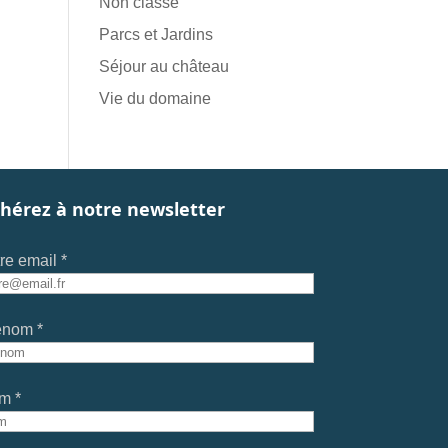
Non classé
Parcs et Jardins
Séjour au château
Vie du domaine
hérez à notre newsletter
re email *
énom *
m *