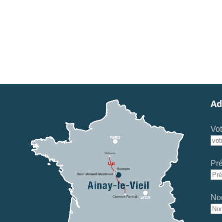
Ad
Vot
Pr
No