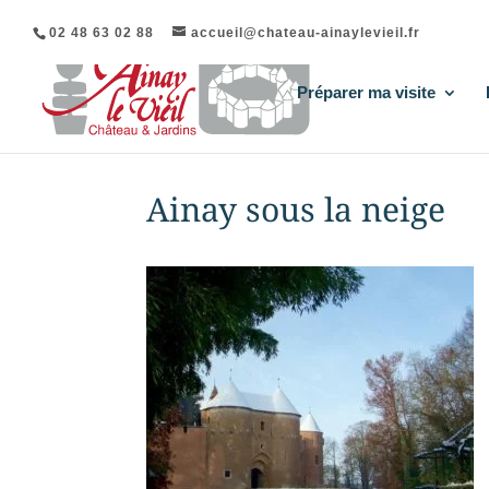
02 48 63 02 88
accueil@chateau-ainaylevieil.fr
Préparer ma visite
Ainay sous la neige