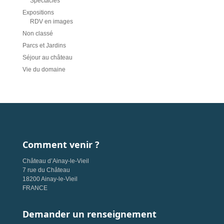
Spectacles
Expositions
RDV en images
Non classé
Parcs et Jardins
Séjour au château
Vie du domaine
Comment venir ?
Château d’Ainay-le-Vieil
7 rue du Château
18200 Ainay-le-Vieil
FRANCE
Demander un renseignement