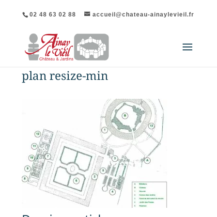
02 48 63 02 88
accueil@chateau-ainaylevieil.fr
plan resize-min