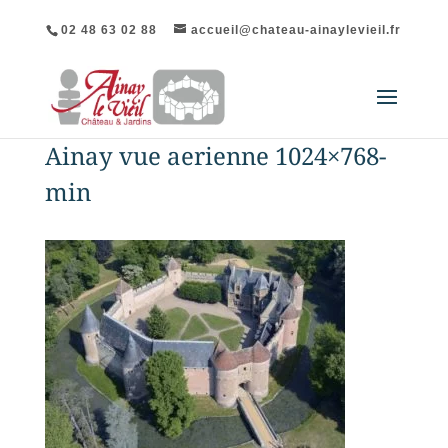
02 48 63 02 88
accueil@chateau-ainaylevieil.fr
Ainay vue aerienne 1024×768-
min