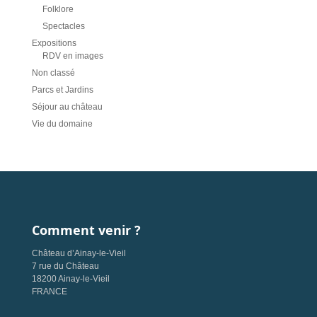
Folklore
Spectacles
Expositions
RDV en images
Non classé
Parcs et Jardins
Séjour au château
Vie du domaine
Comment venir ?
Château d’Ainay-le-Vieil
7 rue du Château
18200 Ainay-le-Vieil
FRANCE