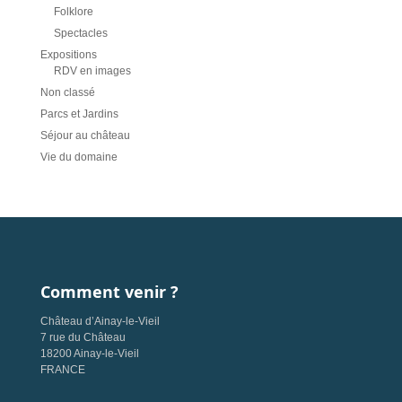
Folklore
Spectacles
Expositions
RDV en images
Non classé
Parcs et Jardins
Séjour au château
Vie du domaine
Comment venir ?
Château d’Ainay-le-Vieil
7 rue du Château
18200 Ainay-le-Vieil
FRANCE