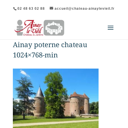
02 48 63 02 88
accueil@chateau-ainaylevieil.fr
Ainay poterne chateau
1024×768-min