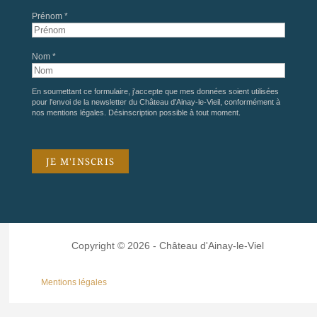
Prénom *
Nom *
En soumettant ce formulaire, j'accepte que mes données soient utilisées
pour l'envoi de la newsletter du Château d'Ainay-le-Vieil, conformément à
nos
mentions légales
. Désinscription possible à tout moment.
Copyright © 2026 - Château d'Ainay-le-Viel
Mentions légales