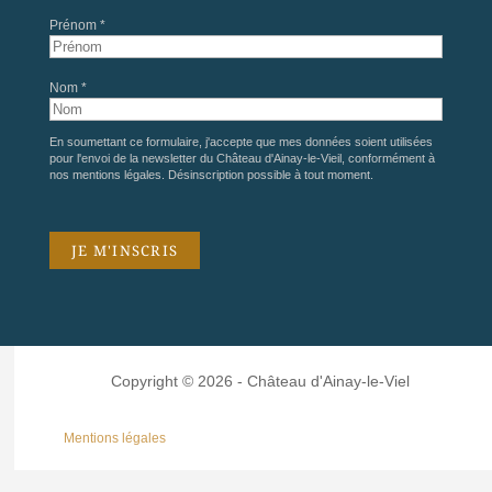
Prénom *
Nom *
En soumettant ce formulaire, j'accepte que mes données soient utilisées
pour l'envoi de la newsletter du Château d'Ainay-le-Vieil, conformément à
nos
mentions légales
. Désinscription possible à tout moment.
Copyright © 2026 - Château d'Ainay-le-Viel
Mentions légales