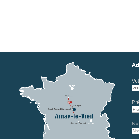
Ad
Vot
Pr
No