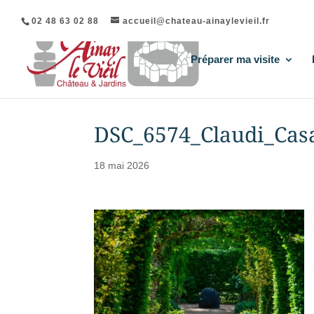
02 48 63 02 88
accueil@chateau-ainaylevieil.fr
Préparer ma visite
DSC_6574_Claudi_Cas
18 mai 2026