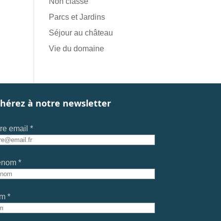
Non classé
Parcs et Jardins
Séjour au château
Vie du domaine
hérez à notre newsletter
re email *
énom *
m *