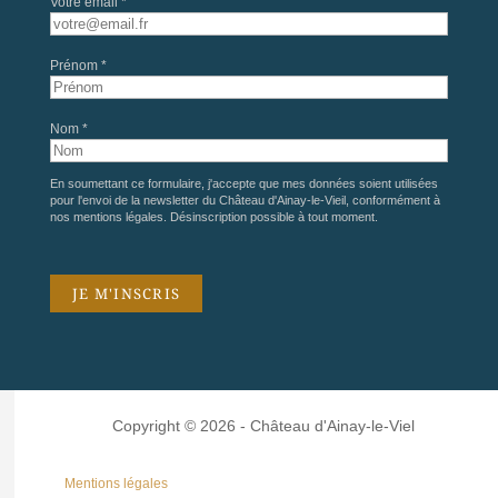
Votre email *
Prénom *
Nom *
En soumettant ce formulaire, j'accepte que mes données soient utilisées
pour l'envoi de la newsletter du Château d'Ainay-le-Vieil, conformément à
nos
mentions légales
. Désinscription possible à tout moment.
Copyright © 2026 - Château d'Ainay-le-Viel
Mentions légales