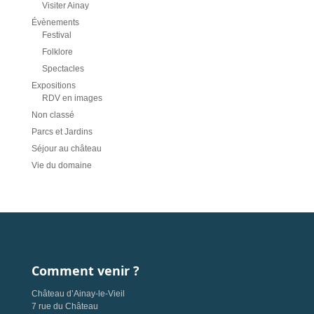
Visiter Ainay
Évènements
Festival
Folklore
Spectacles
Expositions
RDV en images
Non classé
Parcs et Jardins
Séjour au château
Vie du domaine
Comment venir ?
Château d’Ainay-le-Vieil
7 rue du Château