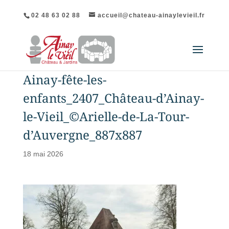
02 48 63 02 88
accueil@chateau-ainaylevieil.fr
Ainay-fête-les-
enfants_2407_Château-d’Ainay-
le-Vieil_©Arielle-de-La-Tour-
d’Auvergne_887x887
18 mai 2026