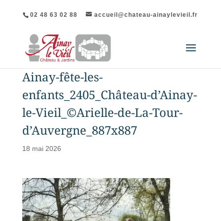
02 48 63 02 88
accueil@chateau-ainaylevieil.fr
Ainay-fête-les-
enfants_2405_Château-d’Ainay-
le-Vieil_©Arielle-de-La-Tour-
d’Auvergne_887x887
18 mai 2026