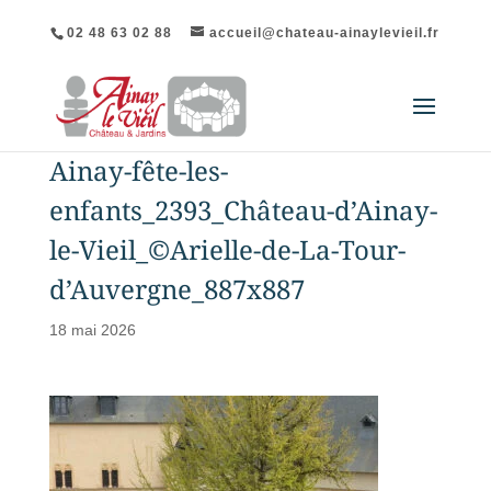
02 48 63 02 88
accueil@chateau-ainaylevieil.fr
Ainay-fête-les-
enfants_2393_Château-d’Ainay-
le-Vieil_©Arielle-de-La-Tour-
d’Auvergne_887x887
18 mai 2026