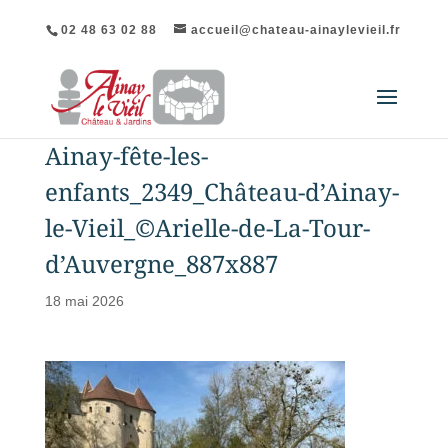
02 48 63 02 88
accueil@chateau-ainaylevieil.fr
Ainay-fête-les-
enfants_2349_Château-d’Ainay-
le-Vieil_©Arielle-de-La-Tour-
d’Auvergne_887x887
18 mai 2026