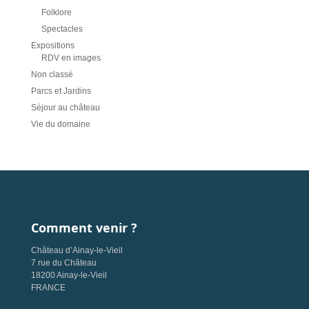
Folklore
Spectacles
Expositions
RDV en images
Non classé
Parcs et Jardins
Séjour au château
Vie du domaine
Comment venir ?
Château d’Ainay-le-Vieil
7 rue du Château
18200 Ainay-le-Vieil
FRANCE