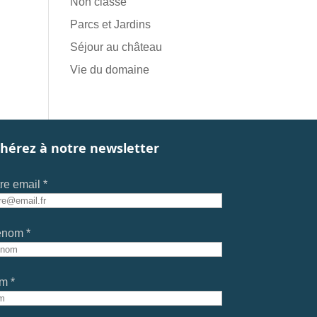
Non classé
Parcs et Jardins
Séjour au château
Vie du domaine
hérez à notre newsletter
re email *
énom *
m *