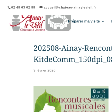
02 48 63 02 88
accueil@chateau-ainaylevieil.fr
Préparer ma visite
202508-Ainay-Rencont
KitdeComm_150dpi_0
9 février 2026