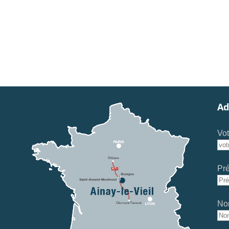
Ad
Vot
Pr
No