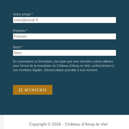
Votre email *
Prénom *
Nom *
En soumettant ce formulaire, j'accepte que mes données soient utilisées
pour l'envoi de la newsletter du Château d'Ainay-le-Vieil, conformément à
nos
mentions légales
. Désinscription possible à tout moment.
Copyright © 2026 - Château d'Ainay-le-Viel