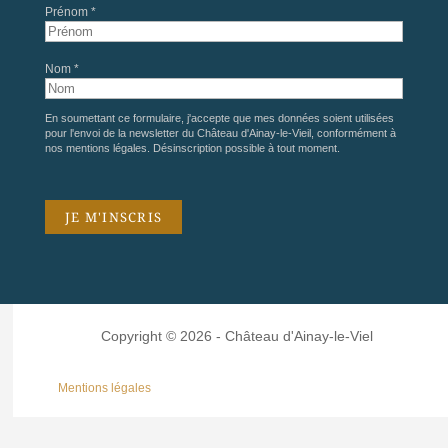
Prénom *
Nom *
En soumettant ce formulaire, j'accepte que mes données soient utilisées
pour l'envoi de la newsletter du Château d'Ainay-le-Vieil, conformément à
nos
mentions légales
. Désinscription possible à tout moment.
Copyright © 2026 - Château d'Ainay-le-Viel
Mentions légales