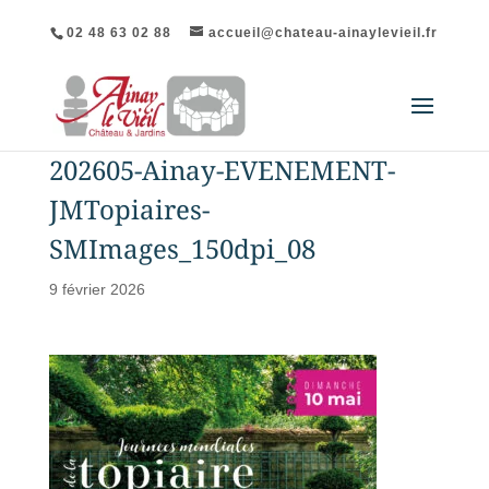
02 48 63 02 88
accueil@chateau-ainaylevieil.fr
202605-Ainay-EVENEMENT-
JMTopiaires-
SMImages_150dpi_08
9 février 2026