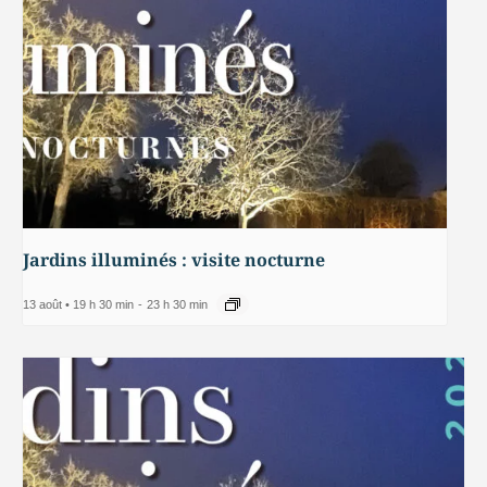
Jardins illuminés : visite nocturne
13 août • 19 h 30 min
-
23 h 30 min