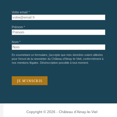
Votre email *
Prénom *
Nom *
En soumettant ce formulaire, j'accepte que mes données soient utilisées
pour l'envoi de la newsletter du Château d'Ainay-le-Vieil, conformément à
nos
mentions légales
. Désinscription possible à tout moment.
Copyright © 2026 - Château d'Ainay-le-Viel