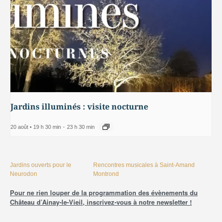
Jardins illuminés : visite nocturne
20 août • 19 h 30 min
-
23 h 30 min
Jardins ouverts pour le
Rencontres musicales à Saint-Amand
Neurodon
Montrond
Pour ne rien louper de la programmation des évènements du
Château d’Ainay-le-Vieil, inscrivez-vous à notre newsletter !