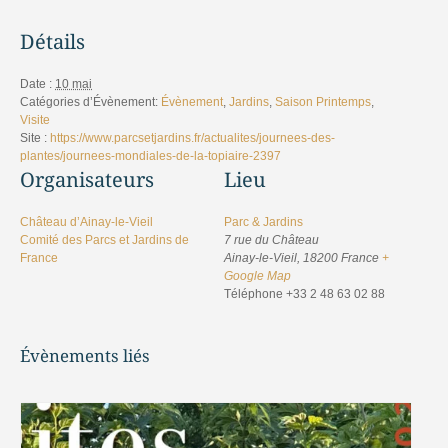
Détails
Date :
10 mai
Catégories d’Évènement:
Évènement
,
Jardins
,
Saison Printemps
,
Visite
Site :
https://www.parcsetjardins.fr/actualites/journees-des-
plantes/journees-mondiales-de-la-topiaire-2397
Organisateurs
Lieu
Château d’Ainay-le-Vieil
Parc & Jardins
Comité des Parcs et Jardins de
7 rue du Château
France
Ainay-le-Vieil
,
18200
France
+
Google Map
Téléphone
+33 2 48 63 02 88
Évènements liés