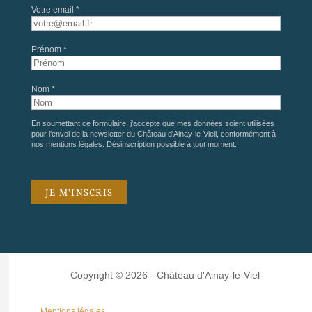
Votre email *
Prénom *
Nom *
En soumettant ce formulaire, j'accepte que mes données soient utilisées
pour l'envoi de la newsletter du Château d'Ainay-le-Vieil, conformément à
nos
mentions légales
. Désinscription possible à tout moment.
Copyright © 2026 - Château d'Ainay-le-Viel
Mentions légales