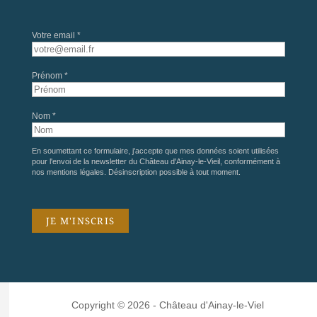
Votre email *
Prénom *
Nom *
En soumettant ce formulaire, j'accepte que mes données soient utilisées
pour l'envoi de la newsletter du Château d'Ainay-le-Vieil, conformément à
nos
mentions légales
. Désinscription possible à tout moment.
Copyright © 2026 - Château d'Ainay-le-Viel