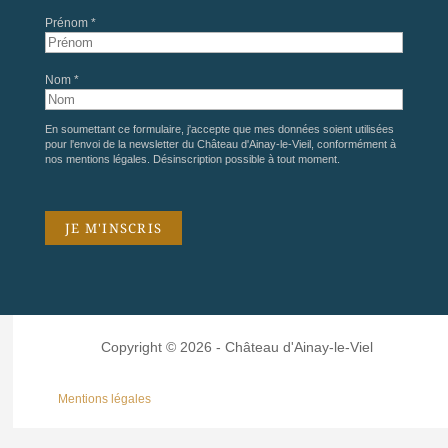
Prénom *
Nom *
En soumettant ce formulaire, j'accepte que mes données soient utilisées
pour l'envoi de la newsletter du Château d'Ainay-le-Vieil, conformément à
nos
mentions légales
. Désinscription possible à tout moment.
Copyright © 2026 - Château d'Ainay-le-Viel
Mentions légales