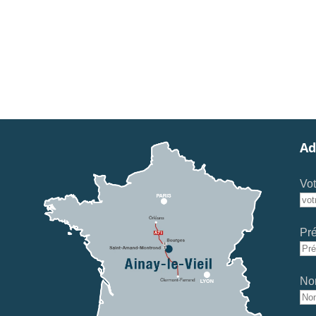
Ad
Vot
Pr
No