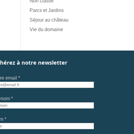
Non classé
Parcs et Jardins
Séjour au château
Vie du domaine
hérez à notre newsletter
re email *
énom *
m *