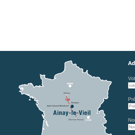
Ad
Vot
Pr
No