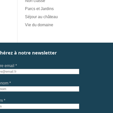
Non classé
Parcs et Jardins
Séjour au château
Vie du domaine
hérez à notre newsletter
re email *
énom *
m *