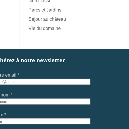
Non classé
Parcs et Jardins
Séjour au château
Vie du domaine
hérez à notre newsletter
re email *
énom *
m *