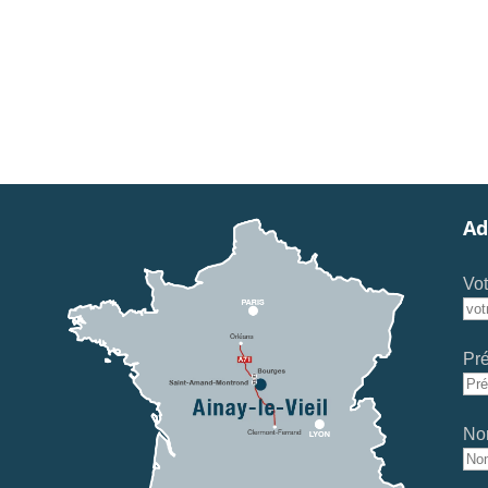
Ad
Vot
Pr
No