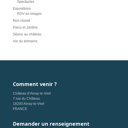
Spectacles
Expositions
RDV en images
Non classé
Parcs et Jardins
Séjour au château
Vie du domaine
Comment venir ?
Château d’Ainay-le-Vieil
7 rue du Château
18200 Ainay-le-Vieil
FRANCE
Demander un renseignement