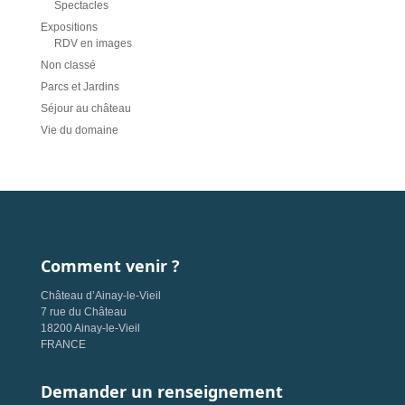
Spectacles
Expositions
RDV en images
Non classé
Parcs et Jardins
Séjour au château
Vie du domaine
Comment venir ?
Château d’Ainay-le-Vieil
7 rue du Château
18200 Ainay-le-Vieil
FRANCE
Demander un renseignement