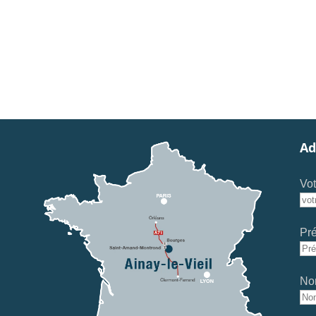
Ad
Vot
Pr
No