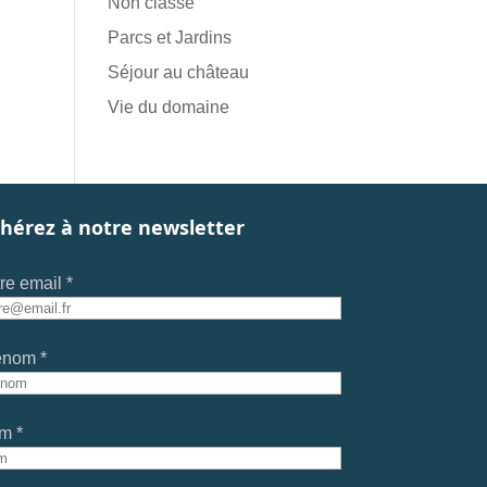
Non classé
Parcs et Jardins
Séjour au château
Vie du domaine
hérez à notre newsletter
re email *
énom *
m *