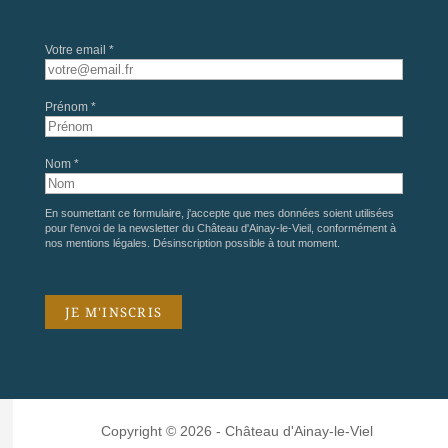
Votre email *
Prénom *
Nom *
En soumettant ce formulaire, j'accepte que mes données soient utilisées
pour l'envoi de la newsletter du Château d'Ainay-le-Vieil, conformément à
nos
mentions légales
. Désinscription possible à tout moment.
Copyright © 2026 - Château d'Ainay-le-Viel