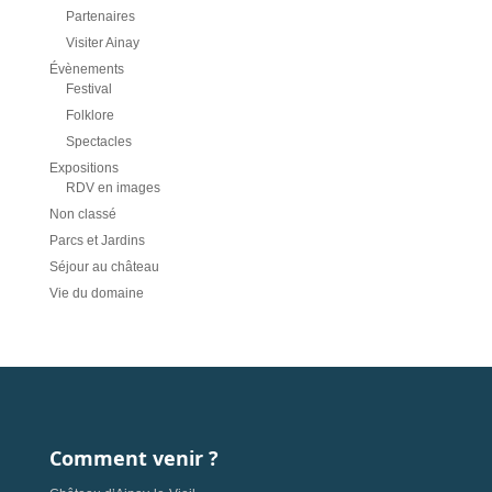
Partenaires
Visiter Ainay
Évènements
Festival
Folklore
Spectacles
Expositions
RDV en images
Non classé
Parcs et Jardins
Séjour au château
Vie du domaine
Comment venir ?