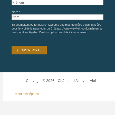
Nom *
En soumettant ce formulaire, j'accepte que mes données soient utilisées
pour l'envoi de la newsletter du Château d'Ainay-le-Vieil, conformément à
nos
mentions légales
. Désinscription possible à tout moment.
Copyright © 2026 - Château d'Ainay-le-Viel
Mentions légales