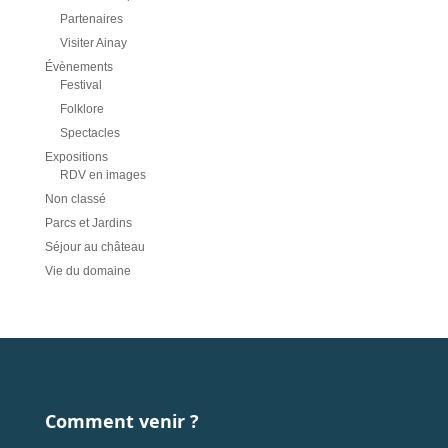
Partenaires
Visiter Ainay
Évènements
Festival
Folklore
Spectacles
Expositions
RDV en images
Non classé
Parcs et Jardins
Séjour au château
Vie du domaine
Comment venir ?