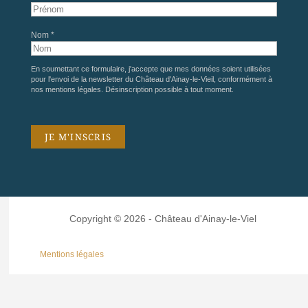
Nom *
En soumettant ce formulaire, j'accepte que mes données soient utilisées
pour l'envoi de la newsletter du Château d'Ainay-le-Vieil, conformément à
nos
mentions légales
. Désinscription possible à tout moment.
Copyright © 2026 - Château d'Ainay-le-Viel
Mentions légales