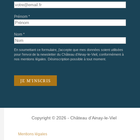
Prénom *
Nom *
En soumettant ce formulaire, j'accepte que mes données soient utilisées
pour l'envoi de la newsletter du Château d'Ainay-le-Vieil, conformément à
nos
mentions légales
. Désinscription possible à tout moment.
Copyright © 2026 - Château d'Ainay-le-Viel
Mentions légales