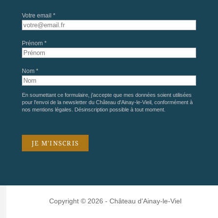
Votre email *
Prénom *
Nom *
En soumettant ce formulaire, j'accepte que mes données soient utilisées
pour l'envoi de la newsletter du Château d'Ainay-le-Vieil, conformément à
nos
mentions légales
. Désinscription possible à tout moment.
Copyright © 2026 - Château d'Ainay-le-Viel