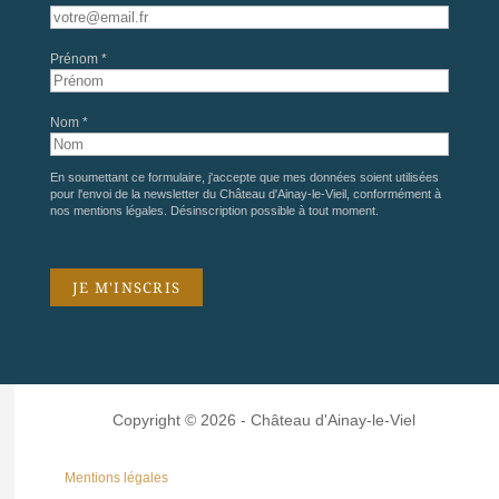
Prénom *
Nom *
En soumettant ce formulaire, j'accepte que mes données soient utilisées
pour l'envoi de la newsletter du Château d'Ainay-le-Vieil, conformément à
nos
mentions légales
. Désinscription possible à tout moment.
Copyright © 2026 - Château d'Ainay-le-Viel
Mentions légales