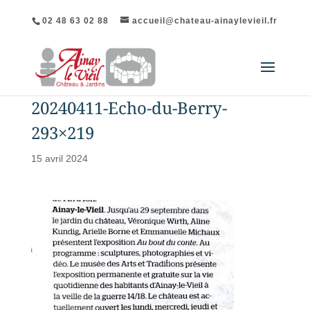
02 48 63 02 88
accueil@chateau-ainaylevieil.fr
20240411-Echo-du-Berry-
293×219
15 avril 2024