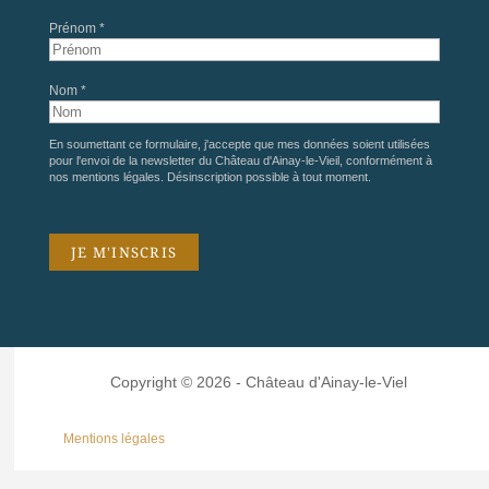
Prénom *
Nom *
En soumettant ce formulaire, j'accepte que mes données soient utilisées
pour l'envoi de la newsletter du Château d'Ainay-le-Vieil, conformément à
nos
mentions légales
. Désinscription possible à tout moment.
Copyright © 2026 - Château d'Ainay-le-Viel
Mentions légales