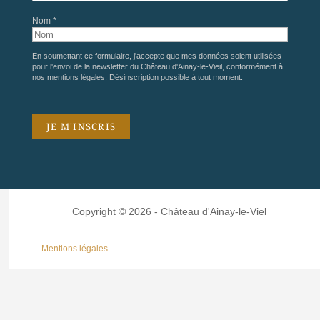
Nom *
En soumettant ce formulaire, j'accepte que mes données soient utilisées
pour l'envoi de la newsletter du Château d'Ainay-le-Vieil, conformément à
nos
mentions légales
. Désinscription possible à tout moment.
Copyright © 2026 - Château d'Ainay-le-Viel
Mentions légales