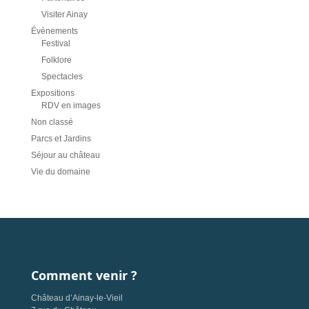
Visiter Ainay
Évènements
Festival
Folklore
Spectacles
Expositions
RDV en images
Non classé
Parcs et Jardins
Séjour au château
Vie du domaine
Comment venir ?
Château d’Ainay-le-Vieil