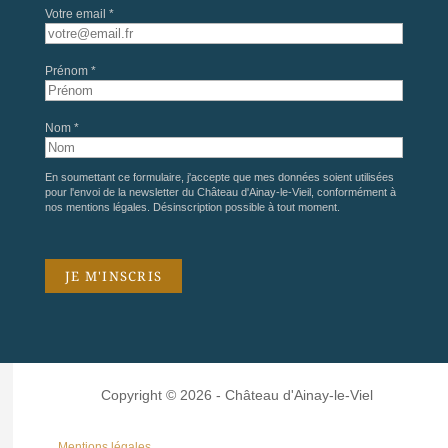
Votre email *
Prénom *
Nom *
En soumettant ce formulaire, j'accepte que mes données soient utilisées
pour l'envoi de la newsletter du Château d'Ainay-le-Vieil, conformément à
nos
mentions légales
. Désinscription possible à tout moment.
Copyright © 2026 - Château d'Ainay-le-Viel
Mentions légales