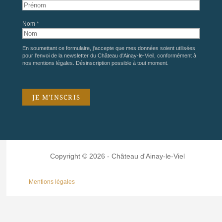
Nom *
En soumettant ce formulaire, j'accepte que mes données soient utilisées
pour l'envoi de la newsletter du Château d'Ainay-le-Vieil, conformément à
nos
mentions légales
. Désinscription possible à tout moment.
Copyright © 2026 - Château d'Ainay-le-Viel
Mentions légales