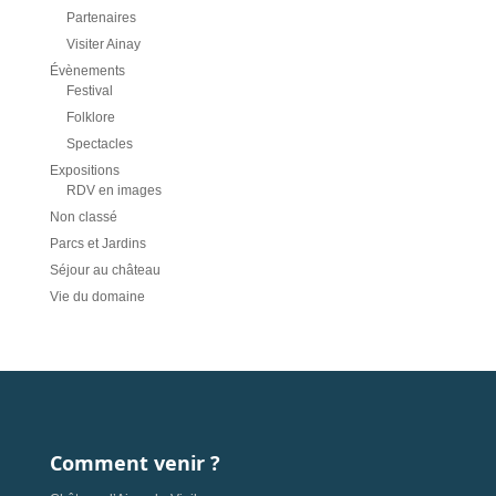
Partenaires
Visiter Ainay
Évènements
Festival
Folklore
Spectacles
Expositions
RDV en images
Non classé
Parcs et Jardins
Séjour au château
Vie du domaine
Comment venir ?