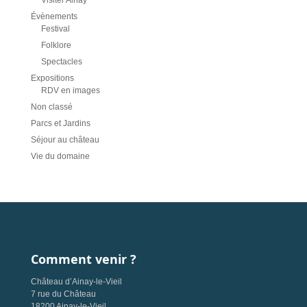
Visiter Ainay
Évènements
Festival
Folklore
Spectacles
Expositions
RDV en images
Non classé
Parcs et Jardins
Séjour au château
Vie du domaine
Comment venir ?
Château d’Ainay-le-Vieil
7 rue du Château
18200 Ainay-le-Vieil