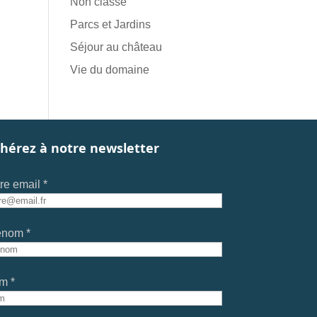
Non classé
Parcs et Jardins
Séjour au château
Vie du domaine
hérez à notre newsletter
re email *
énom *
m *