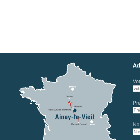
Ad
Vot
Pr
No