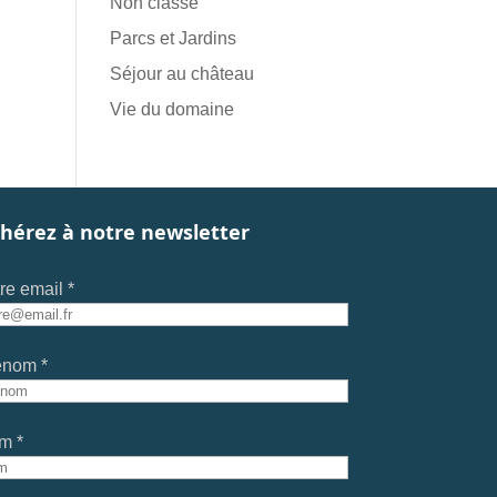
Non classé
Parcs et Jardins
Séjour au château
Vie du domaine
hérez à notre newsletter
re email *
énom *
m *