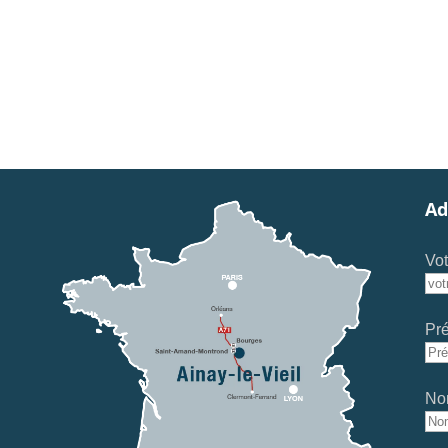
Ad
Vot
Pr
No