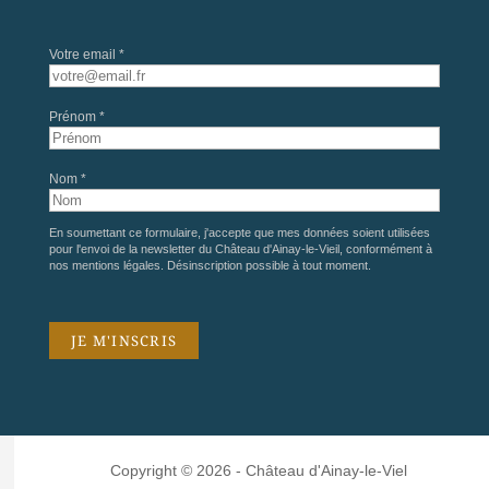
Votre email *
Prénom *
Nom *
En soumettant ce formulaire, j'accepte que mes données soient utilisées
pour l'envoi de la newsletter du Château d'Ainay-le-Vieil, conformément à
nos
mentions légales
. Désinscription possible à tout moment.
Copyright © 2026 - Château d'Ainay-le-Viel