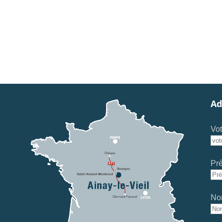
Ad
Vot
Pr
No