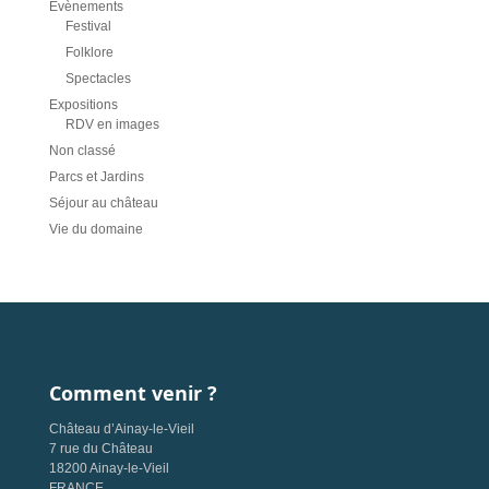
Évènements
Festival
Folklore
Spectacles
Expositions
RDV en images
Non classé
Parcs et Jardins
Séjour au château
Vie du domaine
Comment venir ?
Château d’Ainay-le-Vieil
7 rue du Château
18200 Ainay-le-Vieil
FRANCE