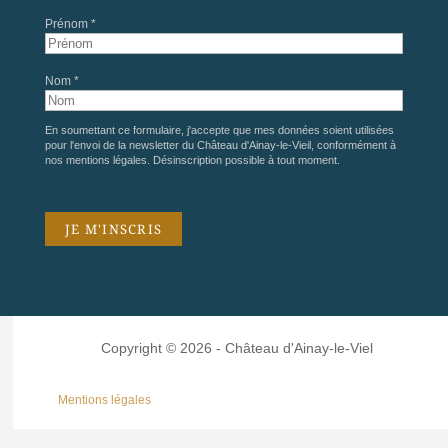
Prénom *
Nom *
En soumettant ce formulaire, j'accepte que mes données soient utilisées
pour l'envoi de la newsletter du Château d'Ainay-le-Vieil, conformément à
nos
mentions légales
. Désinscription possible à tout moment.
Copyright © 2026 - Château d'Ainay-le-Viel
Mentions légales