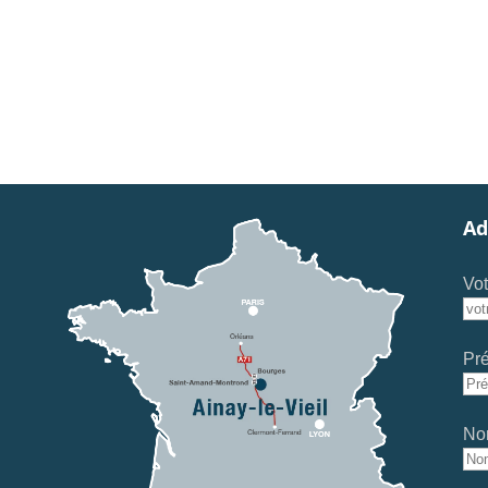
Ad
Vot
Pr
No