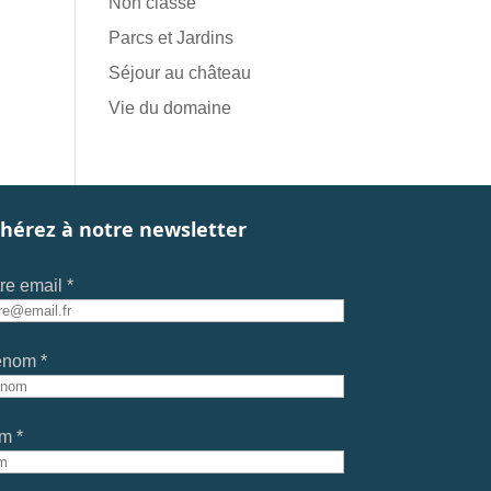
Non classé
Parcs et Jardins
Séjour au château
Vie du domaine
hérez à notre newsletter
re email *
énom *
m *