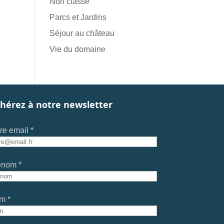
Non classé
Parcs et Jardins
Séjour au château
Vie du domaine
hérez à notre newsletter
re email *
énom *
m *