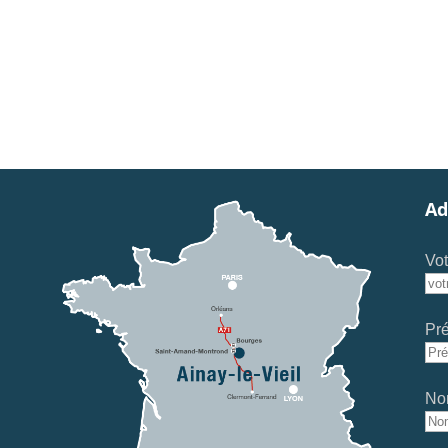
Ad
Vot
Pr
No